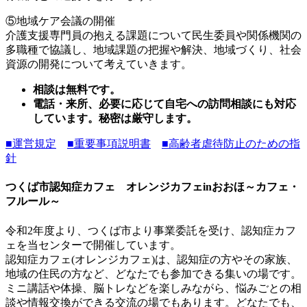
⑤地域ケア会議の開催
介護支援専門員の抱える課題について民生委員や関係機関の
多職種で協議し、地域課題の把握や解決、地域づくり、社会
資源の開発について考えていきます。
相談は無料です。
電話・来所、必要に応じて自宅への訪問相談にも対応
しています。
秘密は厳守します。
■運営規定
■重要事項説明書
■高齢者虐待防止のための指
針
つくば市認知症カフェ オレンジカフェinおおほ～カフェ・
フルール～
令和2年度より、つくば市より事業委託を受け、認知症カフ
ェを当センターで開催しています。
認知症カフェ(オレンジカフェ)は、認知症の方やその家族、
地域の住民の方など、どなたでも参加できる集いの場です。
ミニ講話や体操、脳トレなどを楽しみながら、悩みごとの相
談や情報交換ができる交流の場でもあります。どなたでも、