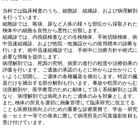
当科では臨床検査のうち、細胞診、組織診、および病理解剖
を行っています。
細胞診では、喀痰、尿など人体の様々な部位から採取された
検体中の細胞を良性から悪性に分類します。
組織診では、内視鏡検査などの生検検体、手術切除検体、術
中迅速組織診、および他院・他施設からの借用標本の診断を
行います。術中迅速組織診では、手術中に治療方針や術式に
必要な情報を提供します。
病理解剖では、死因の究明、病変の進行の程度や治療効果の
評価を行います。ご遺族の承諾のもとに外からは分かりにく
いように切開し、ご遺体の各種臓器を摘出します。特定の臓
器だけを摘出する部分解剖も行います。事故や犯罪のからむ
法医解剖や、医学教育のために献体して頂く系統解剖とは異
なり、病理解剖では病死されたご遺体のみを対象とします。
また, 検体の所見を適切に画像管理して臨床研究に役立てる
ことも医療技術向上のための重要な診療業務で、学会・研究
会・セミナー等での発表に際して病理所見の写真撮影依頼も
受け付けています。