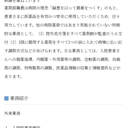
研鑽を重ねています
薬剤部職員は病院の理念「誠意を以って最善をつくす」のもと、
患者さまに医薬品を有効かつ安全に使用していただくため、日々
努力しています。他の病院薬局ではあまり実施されていない特徴
的な業務として、（
1
）院外処方箋をすべて薬剤師が監査のうえ交
付（
2
）
1
回に服用する薬剤をすべて
1
つの袋に入れて病棟に払い出
す調剤方式などがあげられます。主な業務としては、入院患者さ
んへの服薬指導、内服薬・外用薬等の調剤、注射薬の調剤、抗癌
剤の調剤、特殊製剤の調製、医薬品情報の収集と情報提供などが
あります。
業務紹介
外来業務
１．入院時患者面談