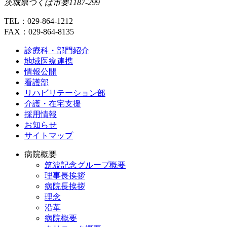
茨城県つくば市要1187-299
TEL：029-864-1212
FAX：029-864-8135
診療科・部門紹介
地域医療連携
情報公開
看護部
リハビリテーション部
介護・在宅支援
採用情報
お知らせ
サイトマップ
病院概要
筑波記念グループ概要
理事長挨拶
病院長挨拶
理念
沿革
病院概要