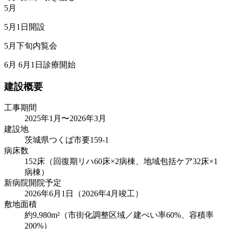
5月
5月1日開設
5月下旬内覧会
6月
6月1日診療開始
建設概要
工事期間
2025年1月〜2026年3月
建設地
茨城県つくば市要159-1
病床数
152床（回復期リハ60床×2病棟、地域包括ケア32床×1
病棟）
新病院開院予定
2026年6月1日（2026年4月竣工）
敷地面積
約9,980m²（市街化調整区域／建ぺい率60%、容積率
200%）