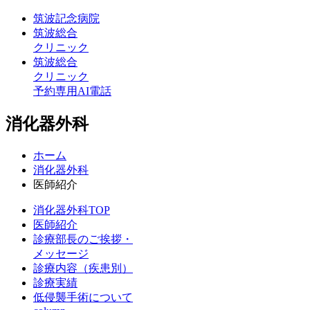
筑波記念病院
筑波総合
クリニック
筑波総合
クリニック
予約専用AI電話
消化器外科
ホーム
消化器外科
医師紹介
消化器外科TOP
医師紹介
診療部長のご挨拶・
メッセージ
診療内容（疾患別）
診療実績
低侵襲手術について