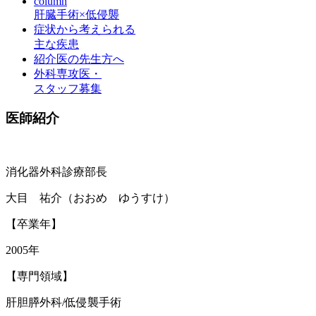
column
肝臓手術×低侵襲
症状から考えられる
主な疾患
紹介医の先生方へ
外科専攻医・
スタッフ募集
医師紹介
消化器外科診療部長
大目 祐介
（おおめ ゆうすけ）
【卒業年】
2005年
【専門領域】
肝胆膵外科/低侵襲手術