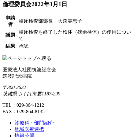
倫理委員会2022年3月1日
申請
臨床検査部部長 大森美恵子
者
臨床検査を終了した検体（残余検体）の使用につい
議題
て
結果
承認
医療法人社団筑波記念会
筑波記念病院
〒300-2622
茨城県つくば市要1187-299
TEL：029-864-1212
FAX：029-864-8135
診療科・部門紹介
地域医療連携
情報公開