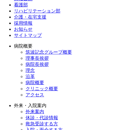
看護部
リハビリテーション部
介護・在宅支援
採用情報
お知らせ
サイトマップ
病院概要
筑波記念グループ概要
理事長挨拶
病院長挨拶
理念
沿革
病院概要
クリニック概要
アクセス
外来・入院案内
外来案内
休診・代診情報
救急受診する方
入院・面会する方