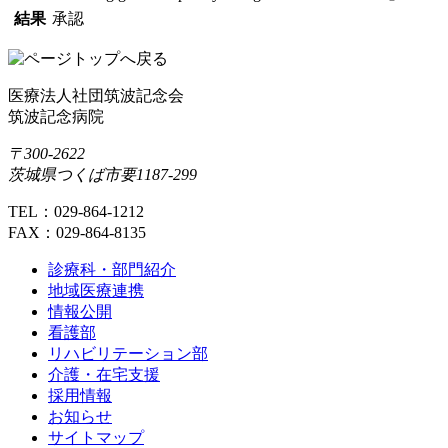
結果
承認
医療法人社団筑波記念会
筑波記念病院
〒300-2622
茨城県つくば市要1187-299
TEL：029-864-1212
FAX：029-864-8135
診療科・部門紹介
地域医療連携
情報公開
看護部
リハビリテーション部
介護・在宅支援
採用情報
お知らせ
サイトマップ