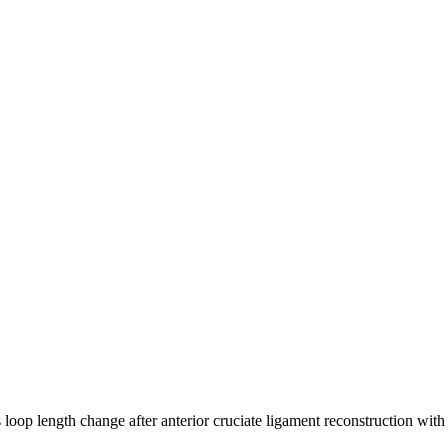
gth change after anterior cruciate ligament reconstruction with adj