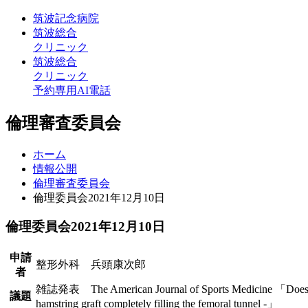
筑波記念病院
筑波総合
クリニック
筑波総合
クリニック
予約専用AI電話
倫理審査委員会
ホーム
情報公開
倫理審査委員会
倫理委員会2021年12月10日
倫理委員会2021年12月10日
申請
整形外科 兵頭康次郎
者
雑誌発表 The American Journal of Sports Medicine 「Does loop len
議題
hamstring graft completely filling the femoral tunnel -」