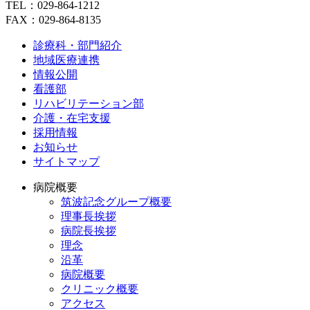
TEL：029-864-1212
FAX：029-864-8135
診療科・部門紹介
地域医療連携
情報公開
看護部
リハビリテーション部
介護・在宅支援
採用情報
お知らせ
サイトマップ
病院概要
筑波記念グループ概要
理事長挨拶
病院長挨拶
理念
沿革
病院概要
クリニック概要
アクセス