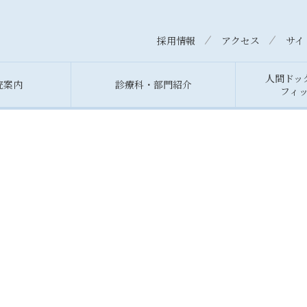
採用情報
アクセス
サイ
人間ドッ
院案内
診療科・部門紹介
フィ
理事長挨拶
休診・代診情報
メディカルフィットネスセンターフェニ
病院長
救急受
ックス
沿革
セカンドオピニオン希望の方
病院概
医療相
お知らせ
アクセス