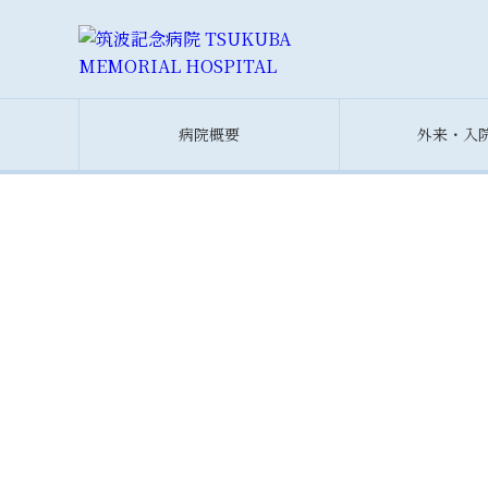
病院概要
外来・入
筑波記念グループ概要
外来案内
つくばトータルヘルスプラザ
（人間ドック・健康診断）
理念
入院・面会する方
クリニック概要