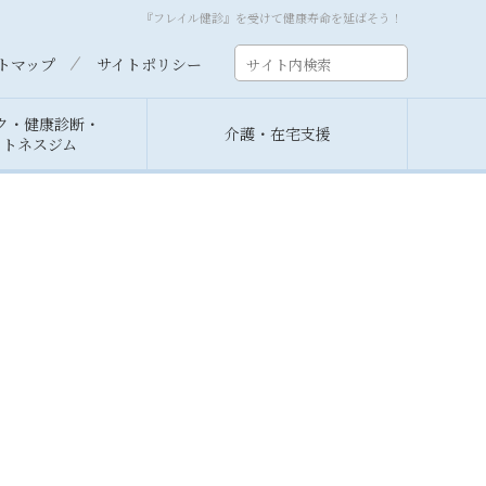
『フレイル健診』を受けて健康寿命を延ばそう！
トマップ
サイトポリシー
ク・健康診断・
介護・在宅支援
ットネスジム
挨拶
診する方
要
談室