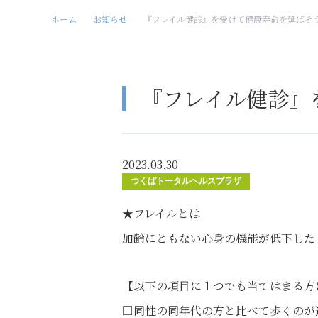
ホーム
お知らせ
『フレイル健診』を受けて健康寿命を延ばそ
『フレイル健診』
2023.03.30
つくばトータルヘルスプラザ
★フレイルとは
加齢にともない心身の機能が低下した
【以下の項目に１つでも当てはまる方
□同性の同年代の方と比べて歩くのが