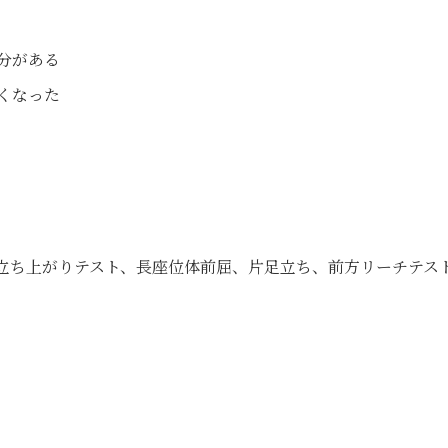
分がある
くなった
上がりテスト、長座位体前屈、片足立ち、前方リーチテスト、5ｍ歩行