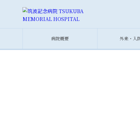
病院概要
外来・入
筑波記念グループ概要
外来案内
つくばトータルヘルスプラザ
（人間ドック・健康診断）
理念
入院・面会する方
クリニック概要