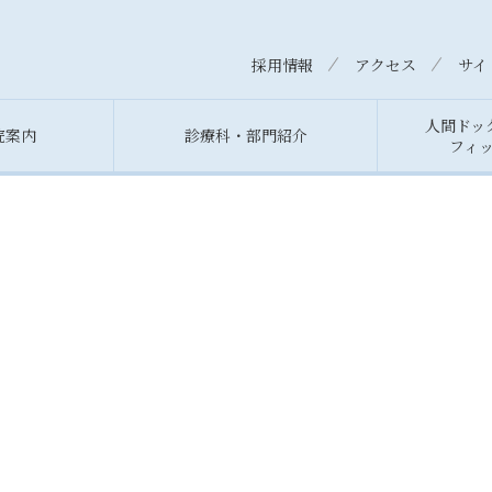
採用情報
アクセス
サイ
人間ドッ
院案内
診療科・部門紹介
フィ
理事長挨拶
休診・代診情報
メディカルフィットネスセンターフェニ
病院長
救急受
ックス
沿革
セカンドオピニオン希望の方
病院概
医療相
お知らせ
アクセス