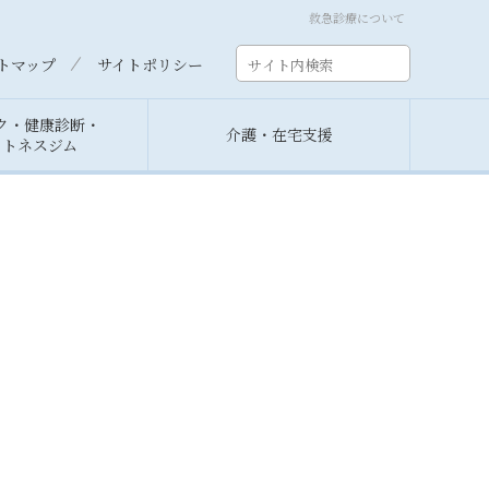
救急診療について
トマップ
サイトポリシー
ク・健康診断・
介護・在宅支援
ットネスジム
挨拶
診する方
要
談室